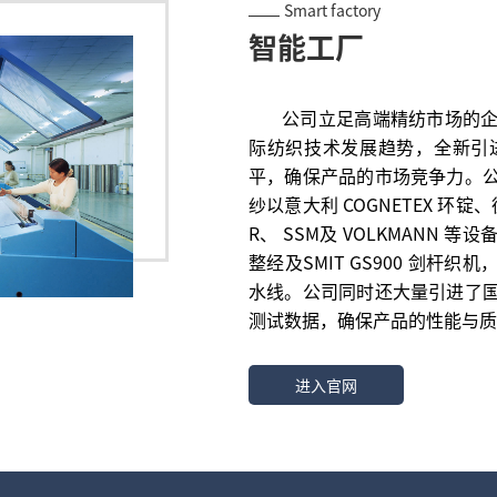
Smart factory
智能工厂
公司立足高端精纺市场的企业
际
纺织技术发展趋势，全新引
平，确
保产品的市场竞争力。
纱以意大
利 COGNETEX 环锭
R、 SSM
及 VOLKMANN 等设
整经及
SMIT GS900 剑
水线。公
司同时还大量引进了
测试数据，
确保产品的性能与质
进入官网